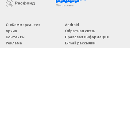
18+ реклама
О «Коммерсанте»
Android
Архив
Обратная связь
Контакты
Правовая информация
Реклама
E-mail рассылки
Вакансии
18+
© АО «Коммерсантъ». 127006, Москва, Оружейный переулок д. 41,
тел. +7 (495) 797-69-70.
Сетевое издание «Коммерсантъ» (доменное имя сайта:
kommersant.ru) зарегистрировано Федеральной службой
по надзору в сфере связи, информационных технологий и массовых
коммуникаций (Роскомнадзор), регистрационный номер и дата
принятия решения о регистрации: серия
Эл № ФС77-76922
от 11 октября 2019 г.
Партнерские проекты/материалы, новости компаний, материалы