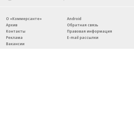
О «Коммерсанте»
Android
Архив
Обратная связь
Контакты
Правовая информация
Реклама
E-mail рассылки
Вакансии
18+
© АО «Коммерсантъ». 127006, Москва, Оружейный переулок д. 41,
тел. +7 (495) 797-69-70.
Сетевое издание «Коммерсантъ» (доменное имя сайта:
kommersant.ru) зарегистрировано Федеральной службой
по надзору в сфере связи, информационных технологий и массовых
коммуникаций (Роскомнадзор), регистрационный номер и дата
принятия решения о регистрации: серия
Эл № ФС77-76922
от 11 октября 2019 г.
Партнерские проекты/материалы, новости компаний, материалы
с пометкой «Промо» и «Официальное сообщение» опубликованы