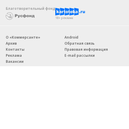
Благотворительный фонд
18+ реклама
О «Коммерсанте»
Android
Архив
Обратная связь
Контакты
Правовая информация
Реклама
E-mail рассылки
Вакансии
18+
© АО «Коммерсантъ». 127006, Москва, Оружейный переулок д. 41,
тел. +7 (495) 797-69-70.
Сетевое издание «Коммерсантъ» (доменное имя сайта:
kommersant.ru) зарегистрировано Федеральной службой
по надзору в сфере связи, информационных технологий и массовых
коммуникаций (Роскомнадзор), регистрационный номер и дата
принятия решения о регистрации: серия
Эл № ФС77-76922