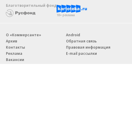
Благотворительный фонд
18+ реклама
О «Коммерсанте»
Android
Архив
Обратная связь
Контакты
Правовая информация
Реклама
E-mail рассылки
Вакансии
18+
© АО «Коммерсантъ». 127006, Москва, Оружейный переулок д. 41,
тел. +7 (495) 797-69-70.
Сетевое издание «Коммерсантъ» (доменное имя сайта:
kommersant.ru) зарегистрировано Федеральной службой
по надзору в сфере связи, информационных технологий и массовых
коммуникаций (Роскомнадзор), регистрационный номер и дата
принятия решения о регистрации: серия
Эл № ФС77-76922
от 11 октября 2019 г.