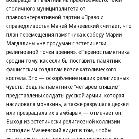
столичного муниципалитета от
правоконсервативной партии «Право и
справедливость» Мачей Мачеевский считает, что
план перемещения памятника к собору Марии
Магдалины «не продуман с эстетически
религиозной точки зрения». «Перенос памятника
сродни тому, как если бы поставить памятник
фашистским солдатам возле католического
костела. Это — оскорбление наших религиозных
чувств. Ведь на памятнике “четырем спящим”
представлены солдаты русской армии, которая
насиловала монахинь, а также разрушала церкви
или превращала их в амбары»,— отмечает он.
Выход из эстетически религиозной коллизии
господин Мачеевский видит в том, чтобы
«уничтожить этот реликт эпохи путем взрыва».