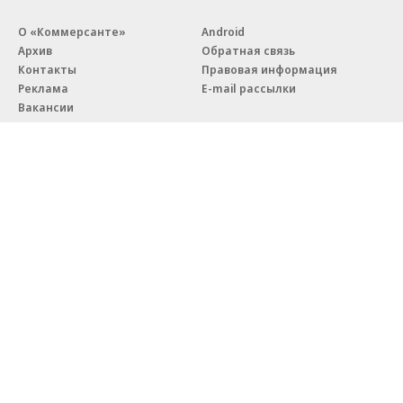
О «Коммерсанте»
Android
Архив
Обратная связь
Контакты
Правовая информация
Реклама
E-mail рассылки
Вакансии
18+
© АО «Коммерсантъ». 127006, Москва, Оружейный переулок д. 41,
тел. +7 (495) 797-69-70.
Сетевое издание «Коммерсантъ» (доменное имя сайта:
kommersant.ru) зарегистрировано Федеральной службой
по надзору в сфере связи, информационных технологий и массовых
коммуникаций (Роскомнадзор), регистрационный номер и дата
принятия решения о регистрации: серия
Эл № ФС77-76922
от 11 октября 2019 г.
Партнерские проекты/материалы, новости компаний, материалы
с пометкой «Промо» и «Официальное сообщение» опубликованы
на коммерческой основе.