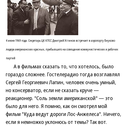
4 июня 1969 года. Секретарь ЦК КПСС Дмитрий Устинов встречает в аэропорту Внуково
лидера американских красных, прибывшего на совещание коммунистических и рабочих
партий
А в фильмах сказать то, что хотелось, было
гораздо сложнее. Гостелерадио тогда возглавлял
Сергей Георгиевич Лапин, человек очень умный,
но консерватор, если не сказать круче —
реакционер. "Соль земли американской" — это
было для него. Я помню, как он смотрел мой
фильм "Куда ведут дороги Лос-Анжелеса". Ничего,
если я немножко уклонюсь от темы? Так вот.