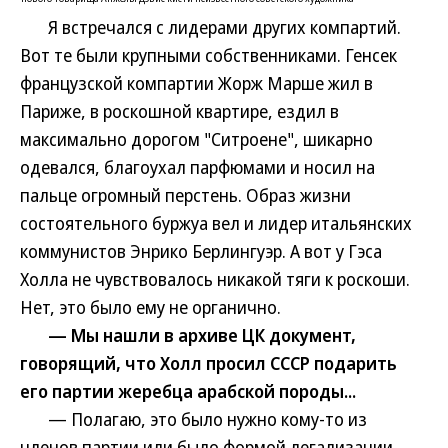
Я встречался с лидерами других компартий.
Вот те были крупными собственниками. Генсек
французской компартии Жорж Марше жил в
Париже, в роскошной квартире, ездил в
максимально дорогом "Ситроене", шикарно
одевался, благоухал парфюмами и носил на
пальце огромный перстень. Образ жизни
состоятельного буржуа вел и лидер итальянских
коммунистов Энрико Берлингуэр. А вот у Гэса
Холла не чувствовалось никакой тяги к роскоши.
Нет, это было ему не органично.
— Мы нашли в архиве ЦК документ,
говорящий, что Холл просил СССР подарить
его партии жеребца арабской породы...
— Полагаю, это было нужно кому-то из
членов партии или было формой легализации