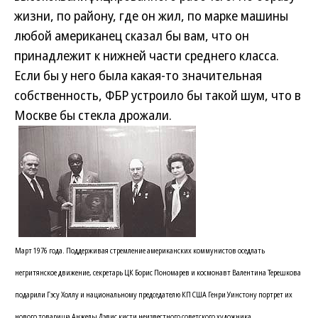
жизни, по району, где он жил, по марке машины
любой американец сказал бы вам, что он
принадлежит к нижней части среднего класса.
Если бы у него была какая-то значительная
собственность, ФБР устроило бы такой шум, что в
Москве бы стекла дрожали.
Март 1976 года. Поддерживая стремление американских коммунистов оседлать
негритянское движение, секретарь ЦК Борис Пономарев и космонавт Валентина Терешкова
подарили Гэсу Холлу и национальному председателю КП США Генри Уинстону портрет их
нового товарища Анжелы Дэвис кисти неизвестного советского художника