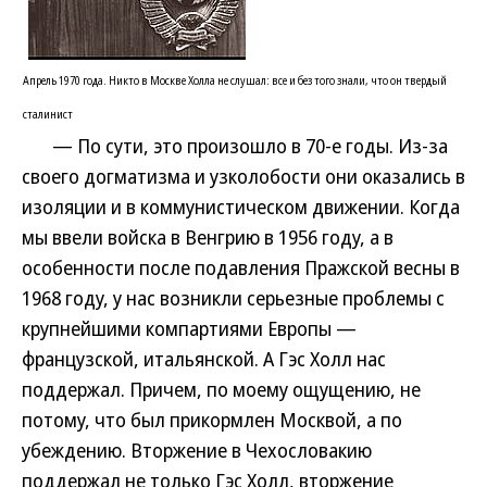
Апрель 1970 года. Никто в Москве Холла не слушал: все и без того знали, что он твердый
сталинист
— По сути, это произошло в 70-е годы. Из-за
своего догматизма и узколобости они оказались в
изоляции и в коммунистическом движении. Когда
мы ввели войска в Венгрию в 1956 году, а в
особенности после подавления Пражской весны в
1968 году, у нас возникли серьезные проблемы с
крупнейшими компартиями Европы —
французской, итальянской. А Гэс Холл нас
поддержал. Причем, по моему ощущению, не
потому, что был прикормлен Москвой, а по
убеждению. Вторжение в Чехословакию
поддержал не только Гэс Холл, вторжение