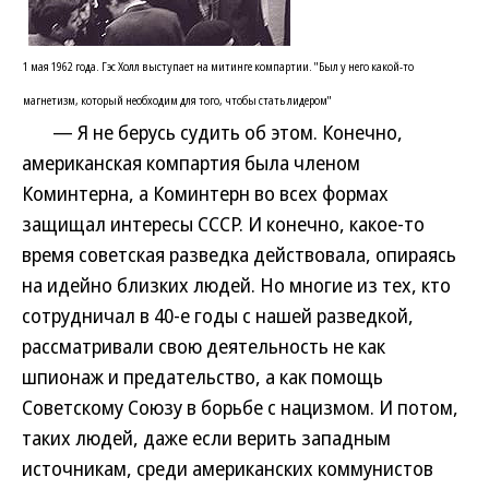
1 мая 1962 года. Гэс Холл выступает на митинге компартии. "Был у него какой-то
магнетизм, который необходим для того, чтобы стать лидером"
— Я не берусь судить об этом. Конечно,
американская компартия была членом
Коминтерна, а Коминтерн во всех формах
защищал интересы СССР. И конечно, какое-то
время советская разведка действовала, опираясь
на идейно близких людей. Но многие из тех, кто
сотрудничал в 40-е годы с нашей разведкой,
рассматривали свою деятельность не как
шпионаж и предательство, а как помощь
Советскому Союзу в борьбе с нацизмом. И потом,
таких людей, даже если верить западным
источникам, среди американских коммунистов