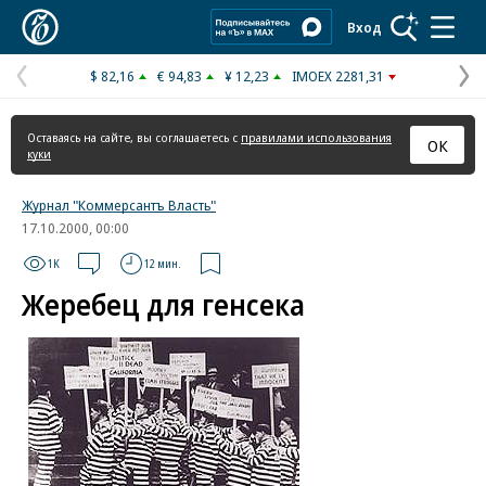
Коммерсантъ
Вход
$ 82,16
€ 94,83
¥ 12,23
IMOEX 2281,31
Предыдущая
С
страница
с
Оставаясь на сайте, вы соглашаетесь с
правилами использования
ОК
куки
Журнал "Коммерсантъ Власть"
17.10.2000, 00:00
1K
12 мин.
Жеребец для генсека