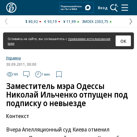
Коммерсантъ
Вход
$ 80,92
€ 93,19
¥ 11,99
IMOEX 2303,75
Предыдущая
С
страница
с
Оставаясь на сайте, вы соглашаетесь с
правилами использования
ОК
куки
Украина
30.09.2011, 00:00
169
1 мин.
Заместитель мэра Одессы
Николай Ильченко отпущен под
подписку о невыезде
Контекст
Вчера Апелляционный суд Киева отменил