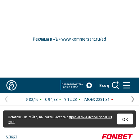
Реклама в «Ъ» www.kommersant.ru/ad
Коммерсантъ
Вход
$ 82,16
€ 94,83
¥ 12,23
IMOEX 2281,31
Предыдущая
С
страница
с
Оставаясь на сайте, вы соглашаетесь с
правилами использования
ОК
куки
Спорт