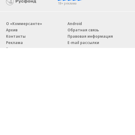
18+ реклама
О «Коммерсанте»
Android
Архив
Обратная связь
Контакты
Правовая информация
Реклама
E-mail рассылки
Вакансии
18+
© АО «Коммерсантъ». 127006, Москва, Оружейный переулок д. 41,
тел. +7 (495) 797-69-70.
Сетевое издание «Коммерсантъ» (доменное имя сайта:
kommersant.ru) зарегистрировано Федеральной службой
по надзору в сфере связи, информационных технологий и массовых
коммуникаций (Роскомнадзор), регистрационный номер и дата
принятия решения о регистрации: серия
Эл № ФС77-76922
от 11 октября 2019 г.
Партнерские проекты/материалы, новости компаний, материалы