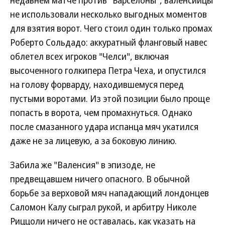
недавнем матче против "Барселоны", валенсийцы
не использовали несколько выгодных моментов
для взятия ворот. Чего стоил один только промах
Роберто Сольдадо: аккуратный фланговый навес
облетел всех игроков "Челси", включая
высоченного голкипера Петра Чеха, и опустился
на голову форварду, находившемуся перед
пустыми воротами. Из этой позиции было проще
попасть в ворота, чем промахнуться. Однако
после смазанного удара испанца мяч укатился
даже не за лицевую, а за боковую линию.
Забила же "Валенсия" в эпизоде, не
предвещавшем ничего опасного. В обычной
борьбе за верховой мяч нападающий лондонцев
Саломон Калу сыграл рукой, и арбитру Николе
Риццоли ничего не оставалась, как указать на