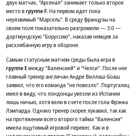
двух матчах, "Арсенал" занимает только второе
место в
группе F.
На первом идет пока
неуязвимый "Марсель". В среду французы на
своем поле показательно разгромили — 3:0 —
дортмундскую "Боруссию", наказав немцев за
расхлябанную игру в обороне.
Самым статусным матчем среды была игра в
группе E
между "Валенсией" и "Челси". После нее
главный тренер англичан Андре Виллаш-Боаш
заявил, что его команде "не повезло". Португалец
имел в виду, что лондонцы увезли из Испании
лишь ничью, хотя вели в счете после гола Фрэнка
Лэмпарда. Однако тренер скорее лукавил, так как
на протяжении всего второго тайма "Валенсия"
имела ощутимый игровой перевес. Как и в