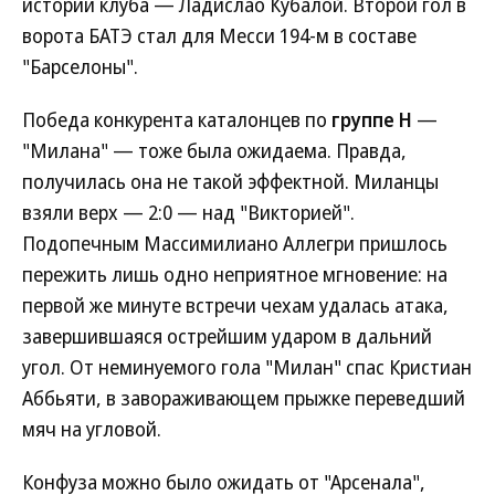
истории клуба — Ладислао Кубалой. Второй гол в
ворота БАТЭ стал для Месси 194-м в составе
"Барселоны".
Победа конкурента каталонцев по
группе H
—
"Милана" — тоже была ожидаема. Правда,
получилась она не такой эффектной. Миланцы
взяли верх — 2:0 — над "Викторией".
Подопечным Массимилиано Аллегри пришлось
пережить лишь одно неприятное мгновение: на
первой же минуте встречи чехам удалась атака,
завершившаяся острейшим ударом в дальний
угол. От неминуемого гола "Милан" спас Кристиан
Аббьяти, в завораживающем прыжке переведший
мяч на угловой.
Конфуза можно было ожидать от "Арсенала",