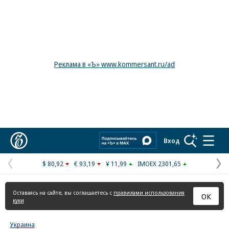
Реклама в «Ъ» www.kommersant.ru/ad
Коммерсантъ
Вход
$ 80,92
€ 93,19
¥ 11,99
IMOEX 2301,65
Предыдущая
С
страница
с
Оставаясь на сайте, вы соглашаетесь с
правилами использования
ОК
куки
Украина