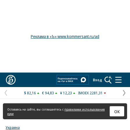
Реклама в «Ъ» www.kommersant.ru/ad
Коммерсантъ
Вход
$ 82,16
€ 94,83
¥ 12,23
IMOEX 2281,31
Предыдущая
С
страница
с
Оставаясь на сайте, вы соглашаетесь с
правилами использования
ОК
куки
Украина