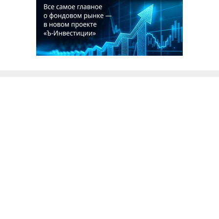
Благотворительный фонд
18+ реклама
О «Коммерсанте»
Android
Архив
Обратная связь
Контакты
Правовая информация
Реклама
E-mail рассылки
Вакансии
18+