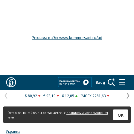
Реклама в «Ъ» www.kommersant.ru/ad
Коммерсантъ
Вход
$ 80,92
€ 93,19
¥ 12,05
IMOEX 2281,63
Предыдущая
С
страница
с
Оставаясь на сайте, вы соглашаетесь с
правилами использования
ОК
куки
Украина