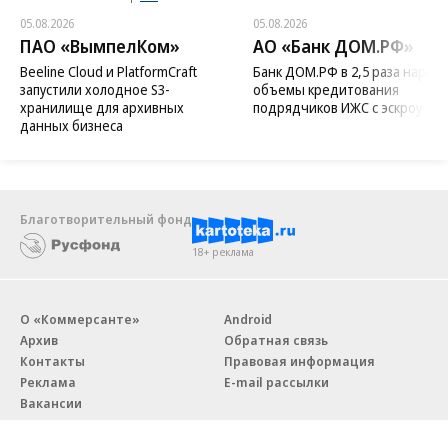
Новости компаний
Все
05.08.2026
05.08.2026
ПАО «ВымпелКом»
АО «Банк ДОМ.РФ»
Beeline Cloud и PlatformCraft
Банк ДОМ.РФ в 2,5 раза нараст
запустили холодное S3-
объемы кредитования
хранилище для архивных
подрядчиков ИЖС с эскроу
данных бизнеса