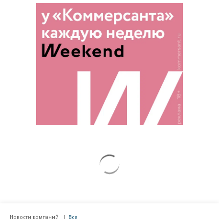
Новости партнеров
ВСУ точно получат десятки тысяч новых
солдат
Рубио отреагировал на требование
перестать накачивать ВСУ оружием
Путин озвучил итоговый план СВО
Зеленский неожиданно высказался о
возвращении Крыма