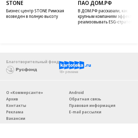
STONE
ПАО ДОМ.РФ
Бизнес-центр STONE Римская
В ДОМ.РФ рассказали, как
возведен в полную высоту
крупным компаниям эффектив
реализовывать ESG-стратегию
Благотворительный фонд
18+ реклама
О «Коммерсанте»
Android
Архив
Обратная связь
Контакты
Правовая информация
Реклама
E-mail рассылки
Вакансии
18+