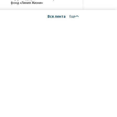
данных бизнеса
ИЖС с эскроу
реализации ГЧП
вторички
дизайн-проекта
фонд «Линия Жизни»
Вся лента
Еще
18+