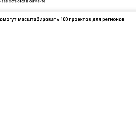
чаев остаются в сегменте
помогут масштабировать 100 проектов для регионов
санте»
Реклама
Обратная связь
Вакансии
Правовая информация