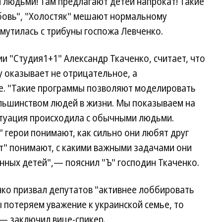
й людьми! Там предлагают детей напрокат! Такие
бовь", "Холостяк" мешают нормальному
мутилась с трибуны госпожа Левченко.
 "Студия1+1" Александр Ткаченко, считает, что
 оказывает не отрицательное, а
е. "Такие программы позволяют моделировать
ольшинством людей в жизни. Мы показываем на
ситуация происходила с обычными людьми.
 герои понимают, как сильно они любят друг
ат" понимают, с какими важными задачами они
нных детей",— пояснил "Ъ" господин Ткаченко.
ко призвал депутатов "активнее лоббировать
ы потеряем уважение к украинской семье, то
— заключил вице-спикер.