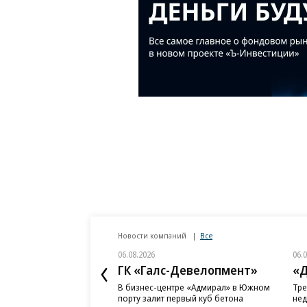
Новости компаний
Все
06.08.2026
06.
ГК «Галс-Девелопмент»
«Д
В бизнес-центре «Адмирал» в Южном
Тре
порту залит первый куб бетона
нед