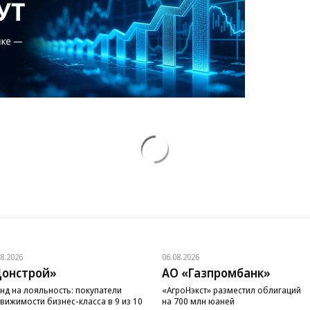
08.2026
06.08.2026
онстрой»
АО «Газпромбанк»
нд на лояльность: покупатели
«АгроНэкст» разместил облигаций
вижимости бизнес-класса в 9 из 10
на 700 млн юаней