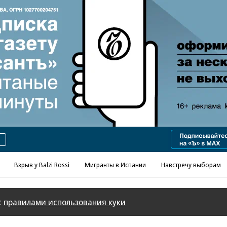
Реклама в «Ъ» www.kommersant.ru/ad
Взрыв у Balzi Rossi
Мигранты в Испании
Навстречу выборам
с
правилами использования куки