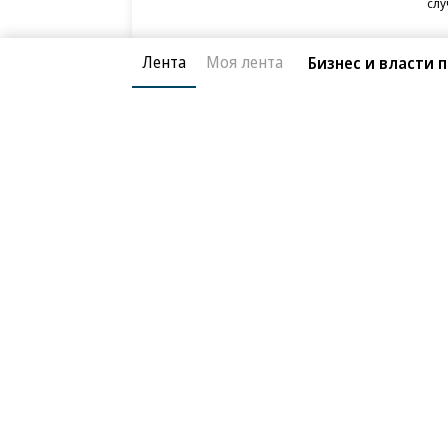
слу
Лента
Моя лента
Бизнес и власти 
Благотворительный фонд
О «Коммер
Архив