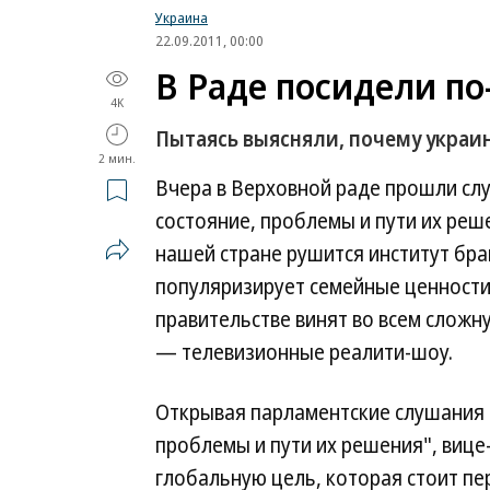
Украина
22.09.2011, 00:00
В Раде посидели п
4K
Пытаясь выясняли, почему украин
2 мин.
Вчера в Верховной раде прошли слу
состояние, проблемы и пути их реш
нашей стране рушится институт брак
популяризирует семейные ценности
правительстве винят во всем слож
— телевизионные реалити-шоу.
Открывая парламентские слушания н
проблемы и пути их решения", вице
глобальную цель, которая стоит пе