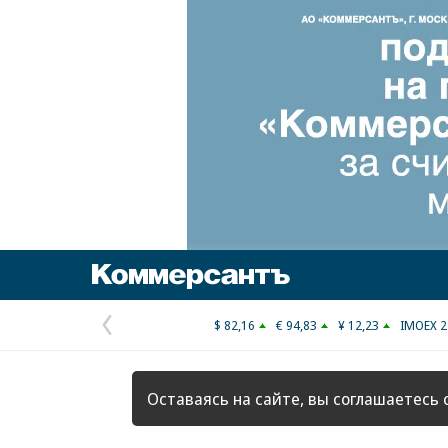
Коммерсантъ
$ 82,16
€ 94,83
¥ 12,23
IMOEX 2
Предыдущая
страница
Оставаясь на сайте, вы соглашаетесь 