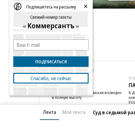
Подпишитесь на рассылку
Свежий номер газеты
Коммерсантъ
ПОДПИСАТЬСЯ
Новости компаний
Все
Спасибо, не сейчас
07.08.2026
07.
STONE
П
Бизнес-центр STONE Римская возведен
В Д
в полную высоту
ком
ESG
Лента
Моя лента
Суд в седьмой ра