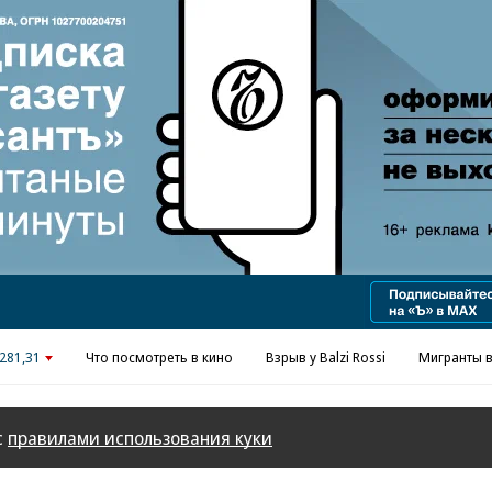
Реклама в «Ъ» www.kommersant.ru/ad
281,31
Что посмотреть в кино
Взрыв у Balzi Rossi
Мигранты в
с
правилами использования куки