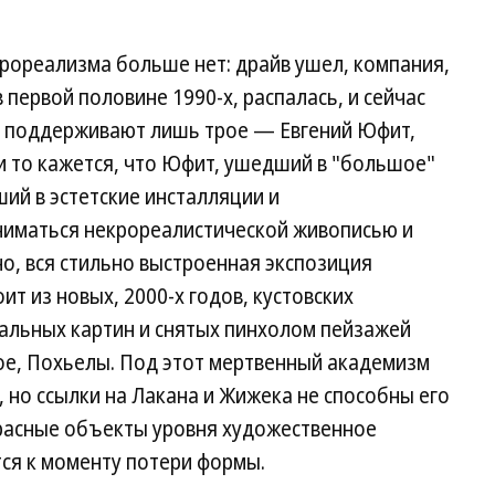
крореализма больше нет: драйв ушел, компания,
 первой половине 1990-х, распалась, и сейчас
я поддерживают лишь трое — Евгений Юфит,
 и то кажется, что Юфит, ушедший в "большое"
ший в эстетские инсталляции и
ниматься некрореалистической живописью и
о, вся стильно выстроенная экспозиция
ит из новых, 2000-х годов, кустовских
альных картин и снятых пинхолом пейзажей
ое, Похьелы. Под этот мертвенный академизм
 но ссылки на Лакана и Жижека не способны его
расные объекты уровня художественное
ся к моменту потери формы.