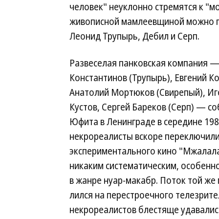
человек" неуклонно стремятся к "м
живописной мамлеевщиной можно п
Леонид Трупырь, Дебил и Серп.
Развеселая панковская компания —
Константинов (Трупырь), Евгений К
Анатолий Мортюков (Свирепый), Иг
Кустов, Сергей Бареков (Серп) — с
Юфита в Ленинграде в середине 198
некрореалисты вскоре переключили
экспериментального кино "Мжалала
никаким систематическим, особенн
в жанре нуар-макабр. Поток той ж
лился на перестроечного телезрите
некрореалистов блестяще удавалис