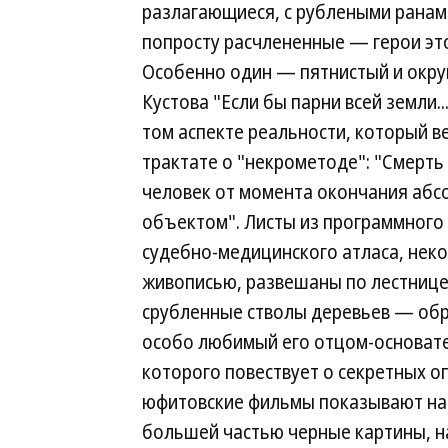
разлагающиеся, с рублеными ранам
попросту расчлененные — герои эт
Особенно один — пятнистый и округ
Кустова "Если бы парни всей земли.
том аспекте реальности, который в
трактате о "некрометоде": "Смерт
человек от момента окончания абс
объектом". Листы из программного 
судебно-медицинского атласа, нек
живописью, развешаны по лестнице
срубленные стволы деревьев — обра
особо любимый его отцом-основат
которого повествует о секретных о
юфитовские фильмы показывают на 
большей частью черные картины, н