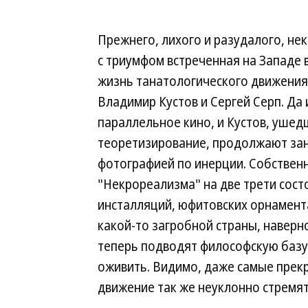
Прежнего, лихого и разудалого, не
с триумфом встреченная на Западе в
жизнь танатологического движени
Владимир Кустов и Сергей Серп. Да
параллельное кино, и Кустов, ушед
теоретизирование, продолжают за
фотографией по инерции. Собственн
"Некрореализма" на две трети состо
инсталляций, юфитовских орнамент
какой-то загробной страны, наверн
теперь подводят философскую базу,
оживить. Видимо, даже самые прек
движение так же неуклонно стремят