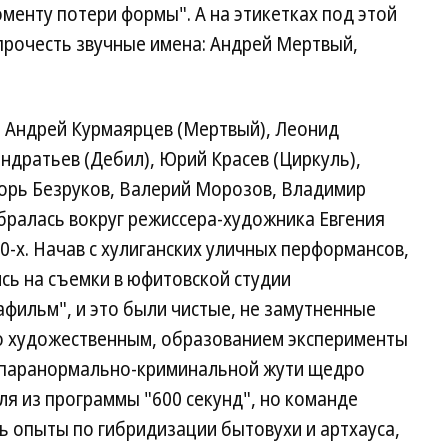
оменту потери формы". А на этикетках под этой
рочесть звучные имена: Андрей Мертвый,
 Андрей Курмаярцев (Мертвый), Леонид
ондратьев (Дебил), Юрий Красев (Циркуль),
орь Безруков, Валерий Морозов, Владимир
обралась вокруг режиссера-художника Евгения
0-х. Начав с хулиганских уличных перформансов,
сь на съемки в юфитовской студии
фильм", и это были чистые, не замутненные
о художественным, образованием эксперименты
е паранормально-криминальной жути щедро
ля из программы "600 секунд", но команде
ь опыты по гибридизации бытовухи и артхауса,