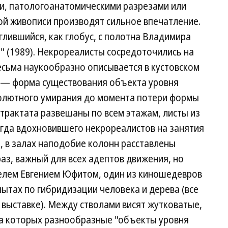
и, патологоанатомическими разрезами или
ой живописи производят сильное впечатление.
лившийся, как глобус, с полотна Владимира
.." (1989). Некрореалисты сосредоточились на
есьма наукообразно описывается в кустовском
ь — форма существования объекта уровня
олютного умирания до момента потери формы
трактата развешаны по всем этажам, листы из
огда вдохновившего некрореалистов на занятия
, в залах наподобие колонн расставлены
з, важный для всех адептов движения, но
елем Евгением Юфитом, один из киношедевров
пытах по гибридизации человека и дерева (все
выставке). Между стволами висят жутковатые,
а которых разнообразные "объекты уровня