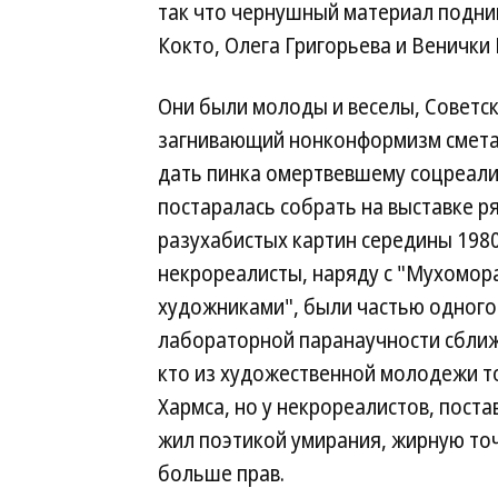
так что чернушный материал подни
Кокто, Олега Григорьева и Венички
Они были молоды и веселы, Советск
загнивающий нонконформизм сметал
дать пинка омертвевшему соцреализ
постаралась собрать на выставке р
разухабистых картин середины 1980-
некрореалисты, наряду с "Мухомор
художниками", были частью одного
лабораторной паранаучности сближ
кто из художественной молодежи т
Хармса, но у некрореалистов, поста
жил поэтикой умирания, жирную точ
больше прав.