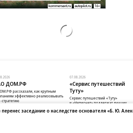
08.2026
07.08.2026
АО ДОМ.РФ
«Сервис путешествий
Туту»
ОМ.РФ рассказали, как крупным
паниям эффективно реализовывать
Сервис путешествий «Туту»
-стратегию
и «Нетмонет» поддержат лучших
сотрудников российских отелей
з перенес заседание о наследстве основателя «Б. Ю. Але