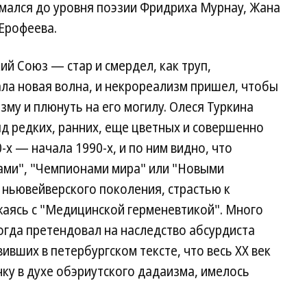
мался до уровня поэзии Фридриха Мурнау, Жана
 Ерофеева.
ий Союз — стар и смердел, как труп,
а новая волна, и некрореализм пришел, чтобы
му и плюнуть на его могилу. Олеся Туркина
яд редких, ранних, еще цветных и совершенно
х — начала 1990-х, и по ним видно, что
ами", "Чемпионами мира" или "Новыми
 ньювейверского поколения, страстью к
аясь с "Медицинской герменевтикой". Много
огда претендовал на наследство абсурдиста
вивших в петербургском тексте, что весь XX век
ку в духе обэриутского дадаизма, имелось