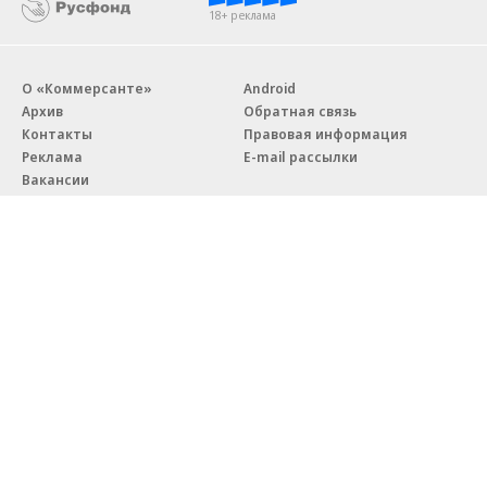
18+ реклама
О «Коммерсанте»
Android
Архив
Обратная связь
Контакты
Правовая информация
Реклама
E-mail рассылки
Вакансии
18+
© АО «Коммерсантъ». 127006, Москва, Оружейный переулок д. 41,
тел. +7 (495) 797-69-70.
Сетевое издание «Коммерсантъ» (доменное имя сайта:
kommersant.ru) зарегистрировано Федеральной службой
по надзору в сфере связи, информационных технологий и массовых
коммуникаций (Роскомнадзор), регистрационный номер и дата
принятия решения о регистрации: серия
Эл № ФС77-76922
от 11 октября 2019 г.
Партнерские проекты/материалы, новости компаний, материалы