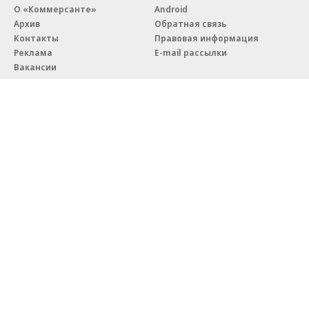
О «Коммерсанте»
Android
Архив
Обратная связь
Контакты
Правовая информация
Реклама
E-mail рассылки
Вакансии
18+
© АО «Коммерсантъ». 127006, Москва, Оружейный переулок д. 41,
тел. +7 (495) 797-69-70.
Сетевое издание «Коммерсантъ» (доменное имя сайта:
kommersant.ru) зарегистрировано Федеральной службой
по надзору в сфере связи, информационных технологий и массовых
коммуникаций (Роскомнадзор), регистрационный номер и дата
принятия решения о регистрации: серия
Эл № ФС77-76922
от 11 октября 2019 г.
Партнерские проекты/материалы, новости компаний, материалы
с пометкой «Промо» и «Официальное сообщение» опубликованы
на коммерческой основе.
На kommersant.ru применяются рекомендательные технологии.