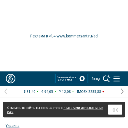
Реклама в «Ъ» www.kommersant.ru/ad
Коммерсантъ
Вход
$ 81,40
€ 94,05
¥ 12,08
IMOEX 2285,88
Предыдущая
С
страница
с
Оставаясь на сайте, вы соглашаетесь с
правилами использования
ОК
куки
Украина