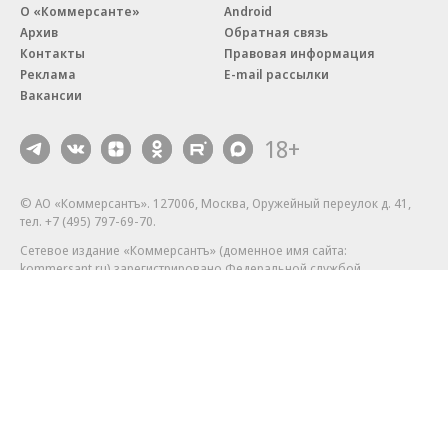
О «Коммерсанте»
Android
Архив
Обратная связь
Контакты
Правовая информация
Реклама
E-mail рассылки
Вакансии
18+
© АО «Коммерсантъ». 127006, Москва, Оружейный переулок д. 41,
тел. +7 (495) 797-69-70.
Сетевое издание «Коммерсантъ» (доменное имя сайта:
kommersant.ru) зарегистрировано Федеральной службой
по надзору в сфере связи, информационных технологий и массовых
коммуникаций (Роскомнадзор), регистрационный номер и дата
принятия решения о регистрации: серия
Эл № ФС77-76922
от 11 октября 2019 г.
Партнерские проекты/материалы, новости компаний, материалы
с пометкой «Промо» и «Официальное сообщение» опубликованы
на коммерческой основе.
На kommersant.ru применяются рекомендательные технологии.