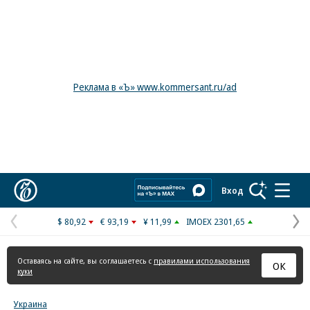
Реклама в «Ъ» www.kommersant.ru/ad
Коммерсантъ
Вход
$ 80,92
€ 93,19
¥ 11,99
IMOEX 2301,65
Предыдущая
С
страница
с
Оставаясь на сайте, вы соглашаетесь с
правилами использования
ОК
куки
Украина