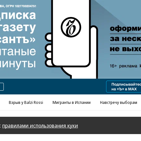
Реклама в «Ъ» www.kommersant.ru/ad
Взрыв у Balzi Rossi
Мигранты в Испании
Навстречу выборам
с
правилами использования куки