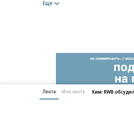
Еще
Лента
Моя лента
Ким: RWB обсуди