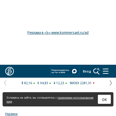
Реклама в «Ъ» www.kommersant.ru/ad
Коммерсантъ
Вход
$ 82,16
€ 94,83
¥ 12,23
IMOEX 2281,31
Предыдущая
С
страница
с
Оставаясь на сайте, вы соглашаетесь с
правилами использования
ОК
куки
Украина