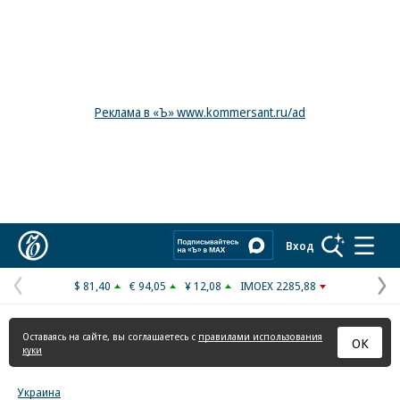
Реклама в «Ъ» www.kommersant.ru/ad
Коммерсантъ
Вход
$ 81,40
€ 94,05
¥ 12,08
IMOEX 2285,88
Предыдущая
С
страница
с
Оставаясь на сайте, вы соглашаетесь с
правилами использования
ОК
куки
Украина