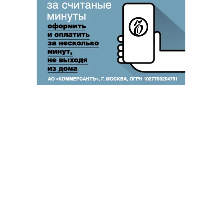
Благотворительный фонд
18+ реклама
О «Коммерсанте»
Android
Архив
Обратная связь
Контакты
Правовая информация
Реклама
E-mail рассылки
Вакансии