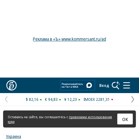
Реклама в «Ъ» www.kommersant.ru/ad
Коммерсантъ
Вход
$ 82,16
€ 94,83
¥ 12,23
IMOEX 2281,31
Предыдущая
С
страница
с
Оставаясь на сайте, вы соглашаетесь с
правилами использования
ОК
куки
Украина