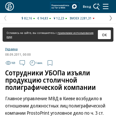
Коммерсантъ
Вход
$ 82,16
€ 94,83
¥ 12,23
IMOEX 2281,31
Предыдущая
С
страница
с
Оставаясь на сайте, вы соглашаетесь с
правилами использования
ОК
куки
Украина
08.09.2011, 00:00
169
1 мин.
Сотрудники УБОПа изъяли
продукцию столичной
полиграфической компании
Главное управление МВД в Киеве возбудило в
отношении должностных лиц полиграфической
компании ProstoPrint уголовное дело по ч. 3 ст.