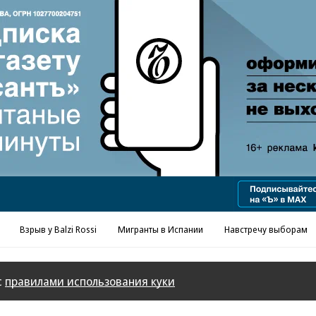
Реклама в «Ъ» www.kommersant.ru/ad
Взрыв у Balzi Rossi
Мигранты в Испании
Навстречу выборам
с
правилами использования куки