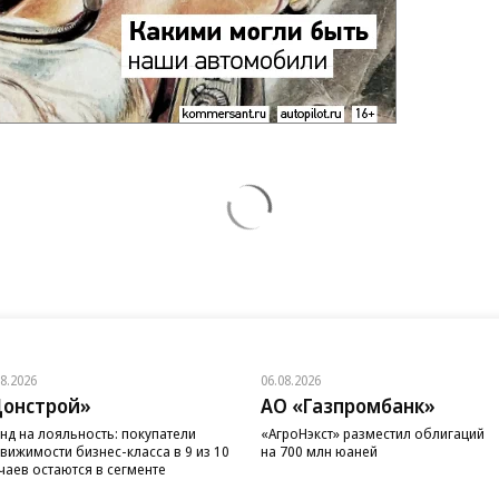
08.2026
06.08.2026
онстрой»
АО «Газпромбанк»
нд на лояльность: покупатели
«АгроНэкст» разместил облигаций
вижимости бизнес-класса в 9 из 10
на 700 млн юаней
чаев остаются в сегменте