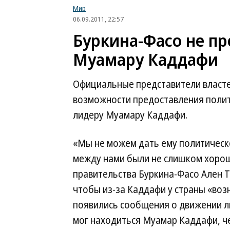
Мир
06.09.2011, 22:57
Буркина-Фасо не п
Муамару Каддафи
Официальные представители власте
возможности предоставления полит
лидеру Муамару Каддафи.
«Мы не можем дать ему политическ
между нами были не слишком хоро
правительства Буркина-Фасо Ален Тр
чтобы из-за Каддафи у страны «во
появились сообщения о движении л
мог находиться Муамар Каддафи, че