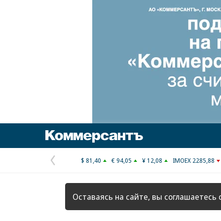
Коммерсантъ
$ 81,40
€ 94,05
¥ 12,08
IMOEX 2285,88
Предыдущая
страница
Оставаясь на сайте, вы соглашаетесь 