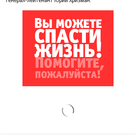
генерал-лейтенант Юрий Хризман.