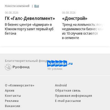
Новости компаний
Все
06.08.2026
06.08.2026
ГК «Галс-Девелопмент»
«Донстрой»
В бизнес-центре «Адмирал» в
Тренд на лояльность: покупат
Южном порту залит первый куб
недвижимости бизнес-класса в
бетона
из 10 случаев остаются
в сегменте
Благотворительный фонд
18+ реклама
О «Коммерсанте»
Android
Архив
Обратная связь
Контакты
Правовая информация
Реклама
E-mail рассылки
Вакансии