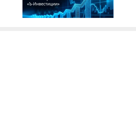
Благотворительный фонд
18+ реклама
О «Коммерсанте»
Android
Архив
Обратная связь
Контакты
Правовая информация
Реклама
E-mail рассылки
Вакансии
18+
© АО «Коммерсантъ». 127006, Москва, Оружейный переулок д. 41,
тел. +7 (495) 797-69-70.