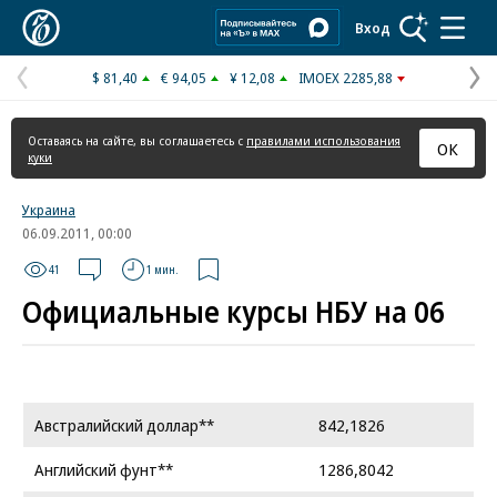
Коммерсантъ
Вход
$ 81,40
€ 94,05
¥ 12,08
IMOEX 2285,88
Предыдущая
С
страница
с
Оставаясь на сайте, вы соглашаетесь с
правилами использования
ОК
куки
Украина
06.09.2011, 00:00
41
1 мин.
Официальные курсы НБУ на 06
Австралийский доллар**
842,1826
Английский фунт**
1286,8042