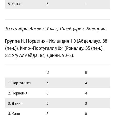
5. Уэльс
5
1
6 сентября: Англия--Уэльс, Швейцария--Болгария.
Группа H.
Норвегия--Исландия 1:0 (Абделлауэ, 88
(пен.)). Кипр--Португалия 0:4 (Роналду, 35 (пен.),
82; Угу Алмейда, 84; Данни, 90+2).
И
В
1. Португалия
6
4
2. Норвегия
6
4
3. Дания
5
3
4. Кипр
5
0