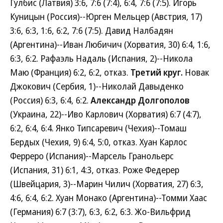
Гулбис (Латвия) 3:6, 7:6 (7:4), 6:4, 7:6 (7:5). Игорь
Куницын
(Россия)--Юрген Мельцер (Австрия, 17)
3:6, 6:3, 1:6, 6:2, 7:6 (7:5). Давид Налбадян
(Аргентина)--Иван Любичич (Хорватия, 30) 6:4, 1:6,
6:3, 6:2. Рафаэль Надаль (Испания, 2)--Никола
Маю (Франция) 6:2, 6:2, отказ.
Третий круг.
Новак
Джокович (Сербия, 1)--Николай Давыденко
(Россия) 6:3, 6:4, 6:2.
Александр Долгополов
(Украина, 22)--Иво Карлович (Хорватия) 6:7 (4:7),
6:2, 6:4, 6:4. Янко Типсаревич (Чехия)--Томаш
Бердых (Чехия, 9) 6:4, 5:0, отказ. Хуан Карлос
Ферреро (Испания)--Марсель Гранольерс
(Испания, 31) 6:1, 4:3, отказ. Роже Федерер
(Швейцария, 3)--Марин Чилич (Хорватия, 27) 6:3,
4:6, 6:4, 6:2. Хуан Монако (Аргентина)--Томми Хаас
(Германия) 6:7 (3:7), 6:3, 6:2, 6:3. Жо-Вильфрид