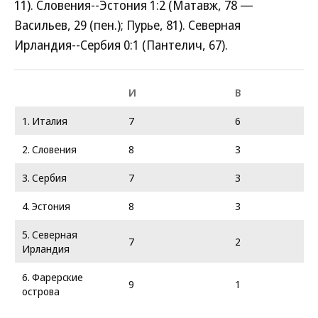
11). Словения--Эстония 1:2 (Матавж, 78 —
Васильев, 29 (пен.); Пурье, 81). Северная
Ирландия--Сербия 0:1 (Пантелич, 67).
И
В
1. Италия
7
6
2. Словения
8
3
3. Сербия
7
3
4. Эстония
8
3
5. Северная
7
2
Ирландия
6. Фарерские
9
1
острова