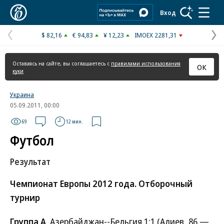
Коммерсантъ
Вход
$ 82,16
€ 94,83
¥ 12,23
IMOEX 2281,31
Предыдущая
С
страница
с
Оставаясь на сайте, вы соглашаетесь с
правилами использования
ОК
куки
Украина
05.09.2011, 00:00
69
12 мин.
Футбол
Результат
Чемпионат Европы 2012 года. Отборочный
турнир
Группа A
. Азербайджан--Бельгия 1:1 (Алиев, 86 —