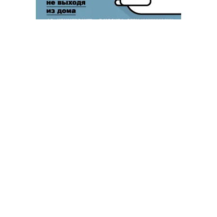
Благотворительный фонд
18+ реклама
О «Коммерсанте»
Android
Архив
Обратная связь
Контакты
Правовая информация
Реклама
E-mail рассылки
Вакансии
18+
© АО «Коммерсантъ». 127006, Москва, Оружейный переулок д. 41,
тел. +7 (495) 797-69-70.