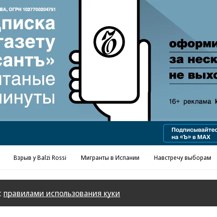
Реклама в «Ъ» www.kommersant.ru/ad
Взрыв у Balzi Rossi
Мигранты в Испании
Навстречу выборам
с
правилами использования куки