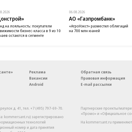
08.2026
06.08.2026
онстрой»
АО «Газпромбанк»
нд на лояльность: покупатели
«АгроНэкст» разместил облигаций
вижимости бизнес-класса в 9 из 10
на 700 млн юаней
чаев остаются в сегменте
санте»
Реклама
Обратная связь
Вакансии
Правовая информация
Android
E-mail рассылки
реулок д. 41,
тел. +7 (495) 797-69-70.
Партнерские проекты/матери
«Промо» и «Официальное со
а: kommersant.ru) зарегистрировано
нформационных технологий
На kommersant.ru применяют
ционный номер и дата принятия