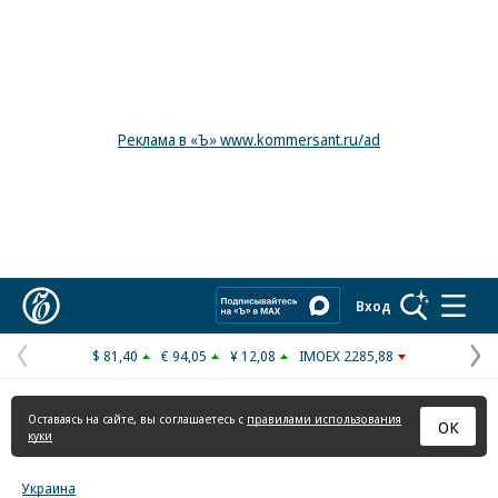
Реклама в «Ъ» www.kommersant.ru/ad
Коммерсантъ
Вход
$ 81,40
€ 94,05
¥ 12,08
IMOEX 2285,88
Предыдущая
С
страница
с
Оставаясь на сайте, вы соглашаетесь с
правилами использования
ОК
куки
Украина