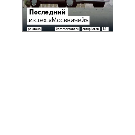
Благотворительный фонд
18+ реклама
О «Коммерсанте»
Android
Архив
Обратная связь
Контакты
Правовая информация
Реклама
E-mail рассылки
Вакансии
18+