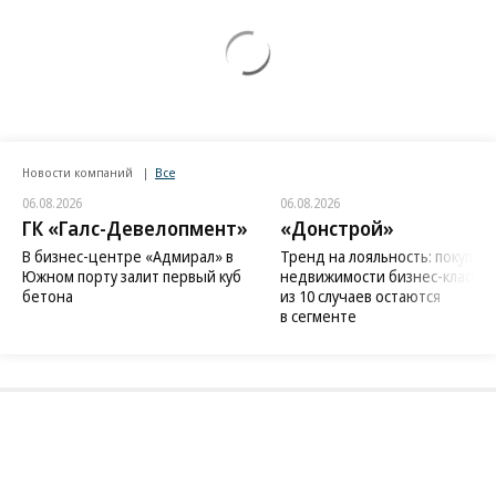
Новости компаний
Все
06.08.2026
06.08.2026
ГК «Галс-Девелопмент»
«Донстрой»
В бизнес-центре «Адмирал» в
Тренд на лояльность: покупат
Южном порту залит первый куб
недвижимости бизнес-класса в
бетона
из 10 случаев остаются
в сегменте
Благотворительный фонд
18+ реклама