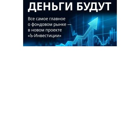
Благотворительный фонд
18+ реклама
О «Коммерсанте»
Android
Архив
Обратная связь
Контакты
Правовая информация
Реклама
E-mail рассылки
Вакансии