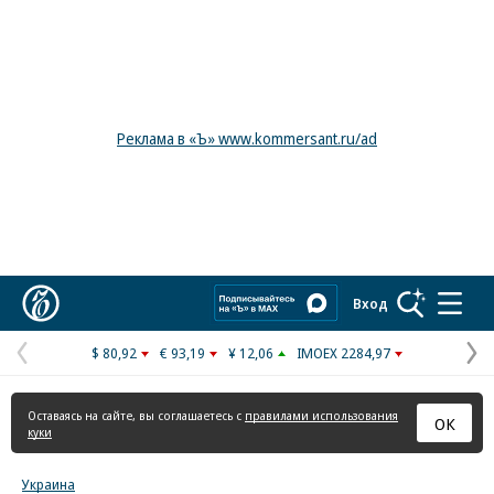
Реклама в «Ъ» www.kommersant.ru/ad
Коммерсантъ
Вход
$ 80,92
€ 93,19
¥ 12,06
IMOEX 2284,97
Предыдущая
С
страница
с
Оставаясь на сайте, вы соглашаетесь с
правилами использования
ОК
куки
Украина