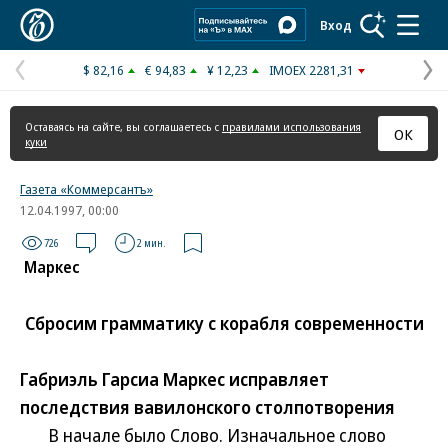
Коммерсантъ
Вход
$ 82,16
€ 94,83
¥ 12,23
IMOEX 2281,31
Предыдущая
С
страница
с
Оставаясь на сайте, вы соглашаетесь с
правилами использования
ОК
куки
Газета «Коммерсантъ»
12.04.1997, 00:00
726
2 мин.
Маркес
Сбросим грамматику с корабля современности
Габриэль Гарсиа Маркес исправляет
последствия вавилонского столпотворения
В начале было Слово. Изначальное слово