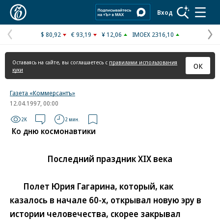
Коммерсантъ
Вход
$ 80,92
€ 93,19
¥ 12,06
IMOEX 2316,10
Предыдущая
С
страница
с
Оставаясь на сайте, вы соглашаетесь с
правилами использования
ОК
куки
Газета «Коммерсантъ»
12.04.1997, 00:00
2K
2 мин.
Ко дню космонавтики
Последний праздник XIX века
Полет Юрия Гагарина, который, как
казалось в начале 60-х, открывал новую эру в
истории человечества, скорее закрывал