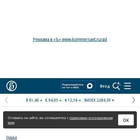
Реклама в «Ъ» www.kommersant.ru/ad
Коммерсантъ
Вход
$ 81,40
€ 94,05
¥ 12,18
IMOEX 2284,39
Предыдущая
С
страница
с
Оставаясь на сайте, вы соглашаетесь с
правилами использования
ОК
куки
Наука