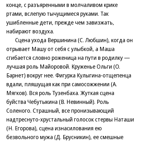
конце, с разъяренными в молчаливом крике
ртами, вслепую тычущимеся руками. Так
ушибленные дети, прежде чем завизжать,
набирают воздуха.
Сцена ухода Вершинина (С. Любшин), когда он
отрывает Машу от себя с улыбкой, а Маша
сгибается словно роженица на пути в родилку —
лучшая роль Майоровой. Круженье Ольги (О.
Барнет) вокруг нее. Фигурка Кулыгина-отщепенца
вдали, пляшущая как при самосожжении (А.
Мягков). Вся роль Тузенбаха. Жуткая сцена
буйства Чебутыкина (В. Невинный). Роль
Соленого. Страшный, все пронизывающий
надтреснуто-хрустальный голосок стервы Наташи
(Н. Егорова), сцена изнасилования ею
безвольного мужа (Д. Брусникин), ее смешные