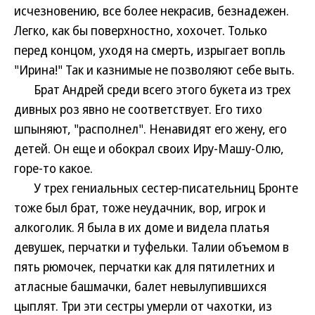
исчезновению, все более некрасив, безнадежен.
Легко, как бы поверхностно, хохочет. Только
перед концом, уходя на смерть, изрыгает вопль
"Ирина!" Так и казнимые не позволяют себе выть.
Брат Андрей среди всего этого букета из трех
дивных роз явно не соответствует. Его тихо
шпыняют, "располнел". Ненавидят его жену, его
детей. Он еще и обокрал своих Иру-Машу-Олю,
горе-то какое.
У трех гениальных сестер-писательниц Бронте
тоже был брат, тоже неудачник, вор, игрок и
алкоголик. Я была в их доме и видела платья
девушек, перчатки и туфельки. Талии объемом в
пять рюмочек, перчатки как для пятилетних и
атласные башмачки, балет невылупившихся
цыплят. Три эти сестры умерли от чахотки, из