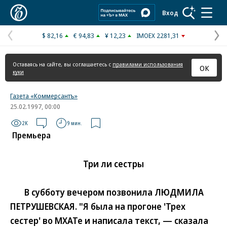
Коммерсантъ
Вход
$ 82,16
€ 94,83
¥ 12,23
IMOEX 2281,31
Предыдущая
С
страница
с
Оставаясь на сайте, вы соглашаетесь с
правилами использования
ОК
куки
Газета «Коммерсантъ»
25.02.1997, 00:00
2K
9 мин.
Премьера
Три ли сестры
В субботу вечером позвонила ЛЮДМИЛА
ПЕТРУШЕВСКАЯ. "Я была на прогоне 'Трех
сестер' во МХАТе и написала текст, — сказала