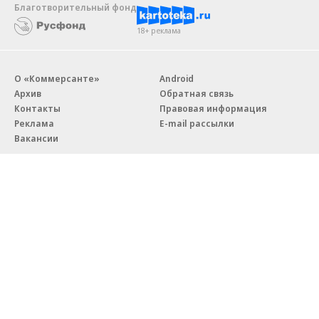
Благотворительный фонд
18+ реклама
О «Коммерсанте»
Android
Архив
Обратная связь
Контакты
Правовая информация
Реклама
E-mail рассылки
Вакансии
18+
© АО «Коммерсантъ». 127006, Москва, Оружейный переулок д. 41,
тел. +7 (495) 797-69-70.
Сетевое издание «Коммерсантъ» (доменное имя сайта:
kommersant.ru) зарегистрировано Федеральной службой
по надзору в сфере связи, информационных технологий и массовых
коммуникаций (Роскомнадзор), регистрационный номер и дата
принятия решения о регистрации: серия
Эл № ФС77-76922
от 11 октября 2019 г.