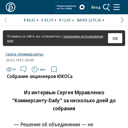
Коммерсантъ
Вход
$ 80,92
€ 93,19
¥ 12,05
IMOEX 2275,36
Предыдущая
С
страница
с
Оставаясь на сайте, вы соглашаетесь с
правилами использования
ОК
куки
Газета «Коммерсантъ»
20.02.1997, 00:00
1K
1 мин.
Собрание акционеров ЮКОСа
Из интервью Сергея Муравленко
"Коммерсанту-Daily" за несколько дней до
собрания
— Решение об объединении — не