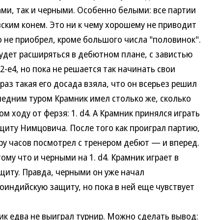
ами, так и черными. Особенно белыми: все партии
ским конем. Это ни к чему хорошему не приводит
 не приобрел, кроме большого числа "половинок".
дет расширяться в дебютном плане, с завистью
2-е4, но пока не решается так начинать свои
 раз такая его досада взяла, что он всерьез решил
ледним туром Крамник имел столько же, сколько
м ходу от ферзя: 1. d4. А Крамник принялся играть
щиту Нимцовича. После того как проиграл партию,
ару часов посмотрел с тренером дебют — и вперед.
му что и черными на 1. d4. Крамник играет в
щиту. Правда, черными он уже начал
роиндийскую защиту, но пока в ней еще чувствует
едва не выиграл турнир. Можно сделать вывод: