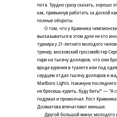
пота. Трудно сразу сказать, хорошо э
как, привыкнув работать за доской к
полные обороты.
О том, что у Крамника чемпионский
высказываться в этом духе не кто ино
турнира у 21-летнего молодого челове
тренер, московский гроссмейстер Се
пари на тысячу долларов, что они бр
вроде курения в туалете или под оде
сердцем отдал тысячу долларов и жад
Marlboro Lights. Накануне последнего
не бросишь курить, буду бить!" — "А
подумал и промолчал. Рост Крамника 
Долматова впечатляют меньше.
Другой большой минус молодого ша