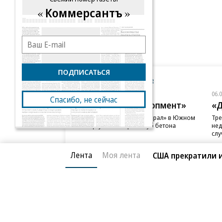
Коммерсантъ
ПОДПИСАТЬСЯ
Новости компаний
Все
06.08.2026
06.
Спасибо, не сейчас
ГК «Галс-Девелопмент»
«Д
В бизнес-центре «Адмирал» в Южном
Тре
порту залит первый куб бетона
нед
слу
Лента
Моя лента
США прекратили и
Благотворительный фонд
О «Коммер
Архив
Контакты