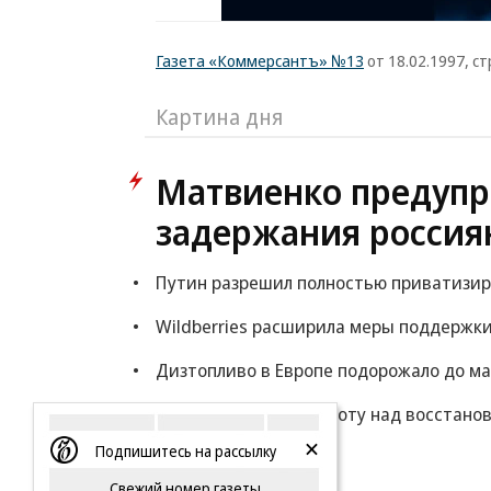
Газета «Коммерсантъ» №13
от 18.02.1997, ст
Картина дня
Матвиенко предупр
задержания россия
Путин разрешил полностью приватизи
Wildberries расширила меры поддержки
Дизтопливо в Европе подорожало до ма
«Ижавиа» начала работу над восстано
Подпишитесь на рассылку
Еще
Свежий номер газеты