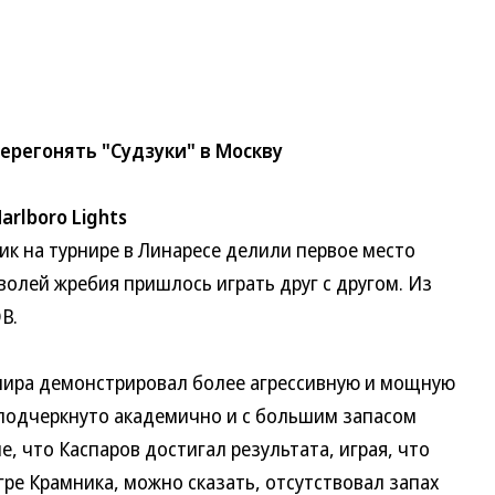
ерегонять "Судзуки" в Москву
rlboro Lights
 на турнире в Линаресе делили первое место
волей жребия пришлось играть друг с другом. Из
В.
ра демонстрировал более агрессивную и мощную
л подчеркнуто академично и с большим запасом
, что Каспаров достигал результата, играя, что
игре Крамника, можно сказать, отсутствовал запах