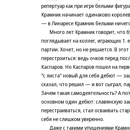
репертуар как при игре белыми фигур
Крамник начинает одинаково королев
— в Линаресе Крамник белыми ничего
Много лет Крамник говорит, что бу
поглядывает на коллег, играющих 1. е
партии. Хочет, но не решается. В этот
перестроиться: ведь очков перед пос
Каспаров. Но Каспаров пошел на перво
"с листа" новый для себя дебют — за
сказал, что решил — и вот сыграл, п
Зачем такая самодеятельность? А пото
основном один дебют: славянскую за
перестраиваться, стал осваивать ста
себя не слишком уверенно.
Даже с такими упущениями Крамник 