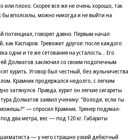
то или плохо. Скорее все же не очень хорошо, так
ак бы вполсилы, можно никогда и не выйти на
 потенциал, говорят давно. Первым начал
й, как Каспаров. Тревожит другое: после каждого
ка одни и те же сетования на усталость... Его
ргей Долматов заключил со своим подопечным
осят курить. Уговор был честный, без жульничества
ялом. Крамник продержался недолго, с легким
но затянулся. Правда, курит он легкие сигареты
 тура Долматов заявил ученику: "Володя, если ты
 сможешь?" — спросил Крамник. Тренер подумал-
под два метра, вес — под 120 кг. Габариты
хматиста — у него страшно узкий дебютный