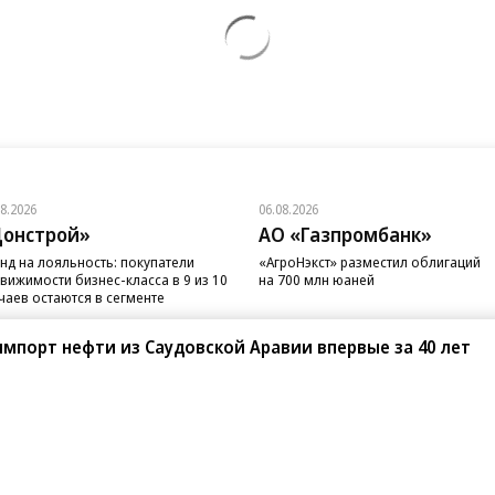
08.2026
06.08.2026
онстрой»
АО «Газпромбанк»
нд на лояльность: покупатели
«АгроНэкст» разместил облигаций
вижимости бизнес-класса в 9 из 10
на 700 млн юаней
чаев остаются в сегменте
мпорт нефти из Саудовской Аравии впервые за 40 лет
санте»
Реклама
Обратная связь
Вакансии
Правовая информация
Android
E-mail рассылки