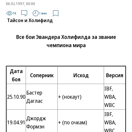
06.02.1997, 00:00
1K
1 мин.
Тайсон и Холифилд
Все бои Эвандера Холифилда за звание
чемпиона мира
Дата
Соперник
Исход
Версия
боя
IBF,
Бастер
25.10.90
+ (нокаут)
WBA,
Даглас
WBC
IBF,
Джордж
19.04.91
+ (по очкам)
WBA,
Формэн
WBC