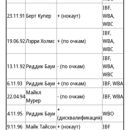
IBF,
23.11.91
Берт Купер
+ (нокаут)
WBA,
WBC
IBF,
19.06.92
Лэрри Холмс
+ (по очкам)
WBA,
WBC
IBF,
13.11.92
Риддик Бауи
- (по очкам)
WBA,
WBC
6.11.93
Риддик Бауи
+ (по очкам)
IBF, WBA
Майкл
22.04.94
- (по очкам)
IBF, WBA
Мурер
+
4.11.95
Риддик Бауи
WBO
(дисквалификация)
9.11.96
Майк Тайсон
+ (нокаут)
IBF