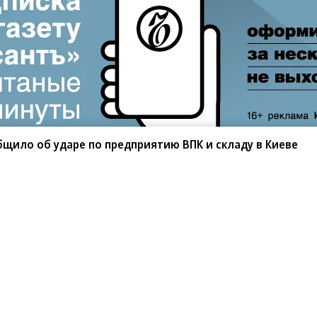
щило об ударе по предприятию ВПК и складу в Киеве
санте»
Реклама
Обратная связь
Вакансии
Правовая информация
Android
E-mail рассылки
реулок д. 41,
тел. +7 (495) 797-69-70.
Партнерские проекты/матери
«Промо» и «Официальное со
а: kommersant.ru) зарегистрировано