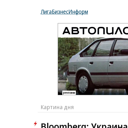
ЛигаБизнесИнформ
Картина дня
Bloomberg: Украина