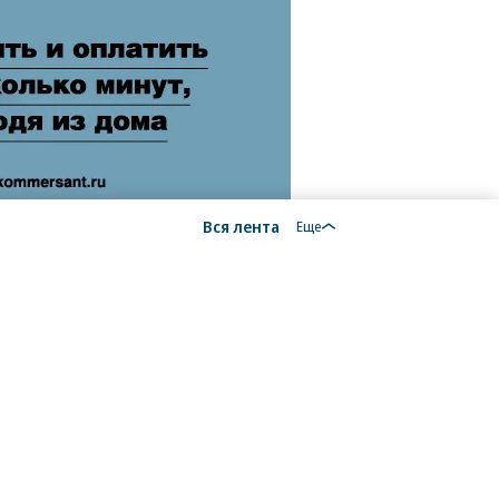
Вся лента
Еще
18+
алы, новости компаний, материалы с пометкой
общение» опубликованы на коммерческой основе.