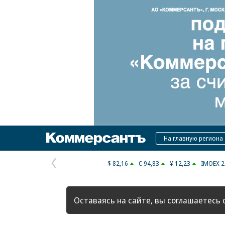
Коммерсантъ
На главную региона
$ 82,16
€ 94,83
¥ 12,23
IMOEX 2
Предыдущая
страница
Оставаясь на сайте, вы соглашаетесь 