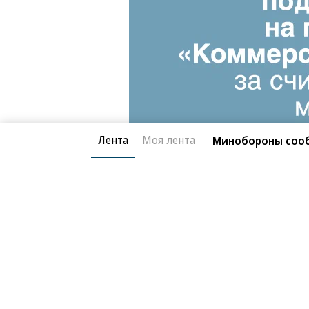
Лента
Моя лента
Минобороны сооб
Благотворительный фонд
О «Коммер
Архив
Контакты
18+ реклама
© АО «Коммерсантъ». 127006, Москва, Оружейный пе
Сетевое издание «Коммерсантъ» (доменное имя сайт