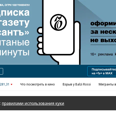
Реклама в «Ъ» www.kommersant.ru/ad
281,31
Что посмотреть в кино
Взрыв у Balzi Rossi
Мигранты в
с
правилами использования куки