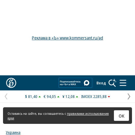
Реклама в «Ъ» www.kommersant.ru/ad
Коммерсантъ
Вход
$ 81,40
€ 94,05
¥ 12,08
IMOEX 2285,88
Предыдущая
С
страница
с
Оставаясь на сайте, вы соглашаетесь с
правилами использования
ОК
куки
Украина