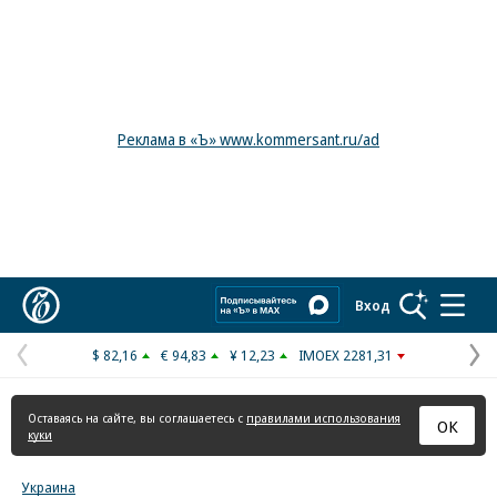
Реклама в «Ъ» www.kommersant.ru/ad
Коммерсантъ
Вход
$ 82,16
€ 94,83
¥ 12,23
IMOEX 2281,31
Предыдущая
С
страница
с
Оставаясь на сайте, вы соглашаетесь с
правилами использования
ОК
куки
Украина