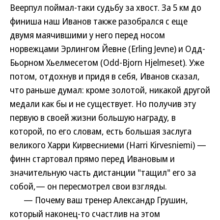
Веерпул поймал-таки судьбу за хвост. За 5 км до
финиша наш Иванов также разобрался с еще
двумя маячившими у него перед носом
норвежцами Эрлингом Йевне (Erling Jevne) и Одд-
Бьорном Хьелмесетом (Odd-Bjorn Hjelmeset). Уже
потом, отдохнув и придя в себя, Иванов сказал,
что раньше думал: кроме золотой, никакой другой
медали как бы и не существует. Но получив эту
первую в своей жизни большую награду, в
которой, по его словам, есть большая заслуга
великого Харри Кирвесниеми (Harri Kirvesniemi) —
финн стартовал прямо перед Ивановым и
значительную часть дистанции "тащил" его за
собой,— он пересмотрел свои взгляды.
— Почему ваш тренер Александр Грушин,
который наконец-то счастлив на этом