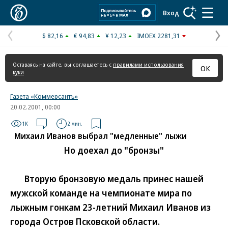
Коммерсантъ
Вход
$ 82,16
€ 94,83
¥ 12,23
IMOEX 2281,31
Предыдущая
С
страница
с
Оставаясь на сайте, вы соглашаетесь с
правилами использования
ОК
куки
Газета «Коммерсантъ»
20.02.2001, 00:00
1K
2 мин.
Михаил Иванов выбрал "медленные" лыжи
Но доехал до "бронзы"
Вторую бронзовую медаль принес нашей
мужской команде на чемпионате мира по
лыжным гонкам 23-летний Михаил Иванов из
города Остров Псковской области.