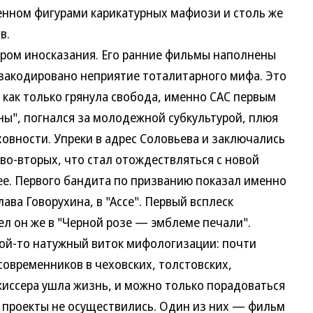
нном фигурами карикатурных мафиози и столь же
в.
ом иносказания. Его ранние фильмы наполнены
й закодировано неприятие тоталитарного мифа. Это
 как только грянула свобода, именно САС первым
ны", погнался за молодежной субкультурой, плюя
овности. Упреки в адрес Соловьева и заключались
 во-вторых, что стал отождествляться с новой
нее. Первого бандита по призванию показал именно
ава Говорухина, в "Ассе". Первый всплеск
ел он же в "Черной розе — эмблеме печали".
-то натужный виток мифологизации: почти
овременников в чеховских, толстовских,
жиссера ушла жизнь, и можно только порадоваться
 проекты не осуществились. Один из них — фильм