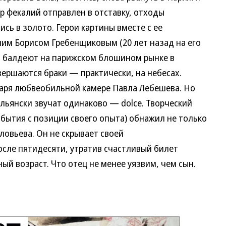
ер фекалий отправлен в отставку, отходы
сь в золото. Герои картины вместе с ее
им Борисом Гребенщиковым (20 лет назад на его
и балдеют на парижском блошином рынке в
вершаются браки — практически, на небесах.
ря любвеобильной камере Павла Лебешева. Но
льянски звучат одинаково — dolce. Творческий
бытия с позиции своего опыта) обнажил не только
ловьева. Он не скрывает своей
после пятидесяти, утратив счастливый билет
ый возраст. Что отец не менее уязвим, чем сын.