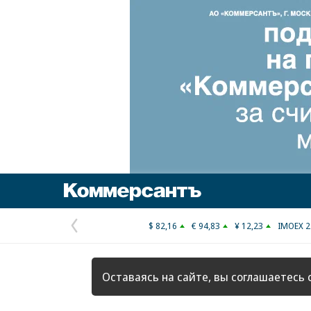
Коммерсантъ
$ 82,16
€ 94,83
¥ 12,23
IMOEX 2
Предыдущая
страница
Оставаясь на сайте, вы соглашаетесь 