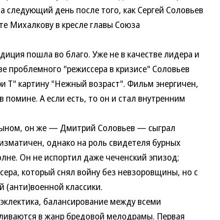
на следующий день после того, как Сергей Соловьев
те Михалкову в кресле главы Союза
иция пошла во благо. Уже не в качестве лидера и
ве проблемного "режиссера в кризисе" Соловьев
ри Т" картину "Нежный возраст". Фильм энергичен,
в помине. А если есть, то он и стал внутренним
ыном, он же — Дмитрий Соловьев — сыграл
ризматичен, однако на роль свидетеля бурных
лне. Он не испортил даже чеченский эпизод;
сера, который снял войну без невзоровщины, но с
 (анти)военной классики.
клектика, балансирование между всеми
ливаются в жанр бредовой мелодрамы. Первая