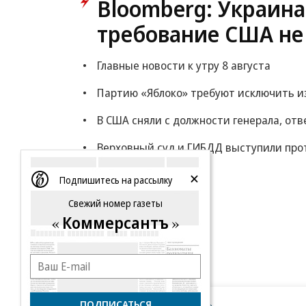
Bloomberg: Украина
требование США не
Главные новости к утру 8 августа
Партию «Яблоко» требуют исключить из
В США сняли с должности генерала, от
Верховный суд и ГИБДД выступили прот
Еще
Подпишитесь на рассылку
Свежий номер газеты
Коммерсантъ
ПОДПИСАТЬСЯ
Новости компаний
Все