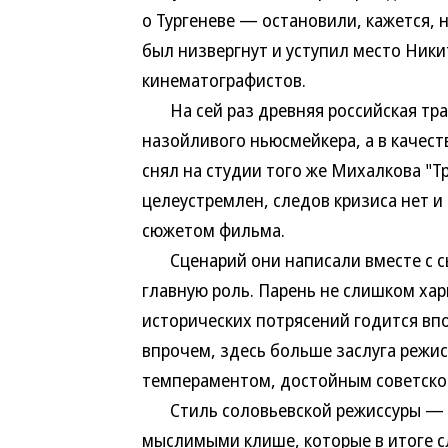
о Тургеневе — остановили, кажется, 
был низвергнут и уступил место Ники
кинематографистов.
На сей раз древняя российская трад
назойливого ньюсмейкера, а в качест
снял на студии того же Михалкова "Т
целеустремлен, следов кризиса нет и 
сюжетом фильма.
Сценарий они написали вместе с с
главную роль. Парень не слишком ха
исторических потрясений годится впо
впрочем, здесь больше заслуга режис
темпераментом, достойным советской
Стиль соловьевской режиссуры — э
мыслимыми клише, которые в итоге с