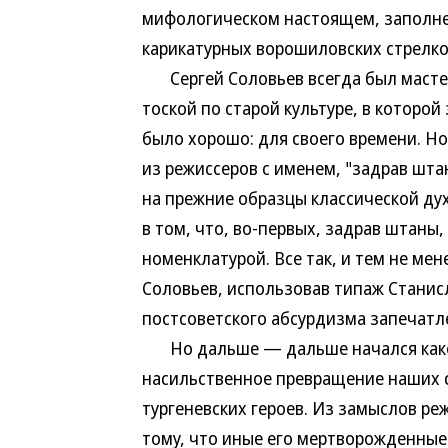
мифологическом настоящем, заполне
карикатурных ворошиловских стрелко
Сергей Соловьев всегда был мастер
тоской по старой культуре, в которо
было хорошо: для своего времени. Но
из режиссеров с именем, "задрав шта
на прежние образцы классической дух
в том, что, во-первых, задрав штаны,
номенклатурой. Все так, и тем не ме
Соловьев, использовав типаж Станисл
постсоветского абсурдизма запечатл
Но дальше — дальше начался какой
насильственное превращение наших с
тургеневских героев. Из замыслов ре
тому, что иные его мертворожденные