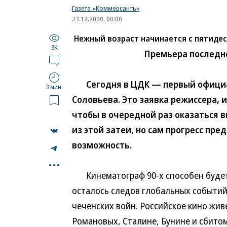
Газета «Коммерсантъ»
23.12.2000, 00:00
Нежный возраст начинается с пятиде
3K
Премьера последне
Сегодня в ЦДК — первый официал
3 мин.
Соловьева. Это заявка режиссера, и
чтобы в очередной раз оказаться в
из этой затеи, но сам прогресс пр
возможность.
...
Кинематограф 90-х способен будет 
осталось следов глобальных событий
чеченских войн. Российское кино жи
Романовых, Сталине, Бунине и сбито