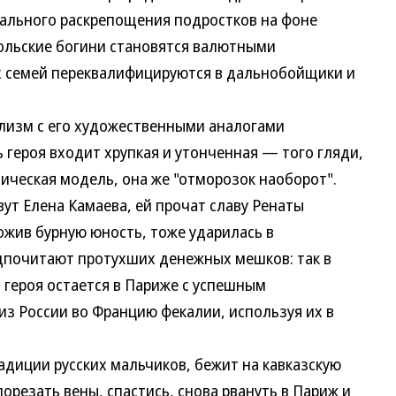
уального раскрепощения подростков на фоне
ольские богини становятся валютными
х семей переквалифицируются в дальнобойщики и
изм с его художественными аналогами
ь героя входит хрупкая и утонченная — того гляди,
ическая модель, она же "отморозок наоборот".
ут Елена Камаева, ей прочат славу Ренаты
ожив бурную юность, тоже ударилась в
дпочитают протухших денежных мешков: так в
 героя остается в Париже с успешным
из России во Францию фекалии, используя их в
иции русских мальчиков, бежит на кавказскую
орезать вены, спастись, снова рвануть в Париж и