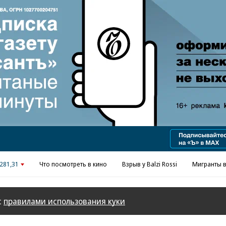
281,31
Что посмотреть в кино
Взрыв у Balzi Rossi
Мигранты в
с
правилами использования куки