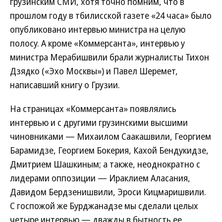
грузинским СМИ, хотя точно помним, что в
прошлом году в тбилисской газете «24 часа» было
опубликовано интервью министра на целую
полосу. А кроме «Коммерсанта», интервью у
министра Мерабишвили брали журналисты Тихон
Дзядко («Эхо Москвы») и Павел Шеремет,
написавший книгу о Грузии.
На страницах «Коммерсанта» появлялись
интервью и с другими грузинскими высшими
чиновниками — Михаилом Саакашвили, Георгием
Барамидзе, Георгием Бокерия, Кахой Бендукидзе,
Дмитрием Шашкиным; а также, неоднократно с
лидерами оппозиции — Ираклием Аласания,
Давидом Бердзенишвили, Эроси Кицмаришвили.
С госпожой же Бурджанадзе мы сделали целых
четыре интервью — дважды в бытность ее