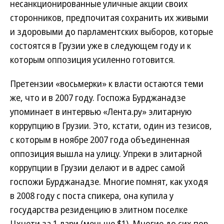
несанкционированные уличные акции своих
сторонников, предпочитая сохранить их живыми
и здоровыми до парламентских выборов, которые
состоятся в Грузии уже в следующем году и к
которым оппозиция усиленно готовится.
Претензии «восьмерки» к власти остаются теми
же, что и в 2007 году. Госпожа Бурджанадзе
упоминает в интервью «Лента.ру» элитарную
коррупцию в Грузии. Это, кстати, один из тезисов,
с которым в ноябре 2007 года объединенная
оппозиция вышла на улицу. Упреки в элитарной
коррупции в Грузии делают и в адрес самой
госпожи Бурджанадзе. Многие помнят, как уходя
в 2008 году с поста спикера, она купила у
государства резиденцию в элитном поселке
Цхнети за 1 лари (меньше $1). Многие до сих пор