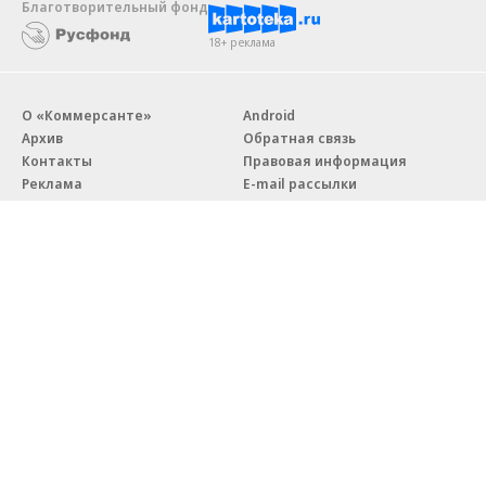
Благотворительный фонд
18+ реклама
О «Коммерсанте»
Android
Архив
Обратная связь
Контакты
Правовая информация
Реклама
E-mail рассылки
Вакансии
18+
© АО «Коммерсантъ». 127006, Москва, Оружейный переулок д. 41,
тел. +7 (495) 797-69-70.
Сетевое издание «Коммерсантъ» (доменное имя сайта:
kommersant.ru) зарегистрировано Федеральной службой
по надзору в сфере связи, информационных технологий и массовых
коммуникаций (Роскомнадзор), регистрационный номер и дата
принятия решения о регистрации: серия
Эл № ФС77-76922
от 11 октября 2019 г.