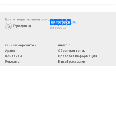
Благотворительный фонд
18+ реклама
О «Коммерсанте»
Android
Архив
Обратная связь
Контакты
Правовая информация
Реклама
E-mail рассылки
Вакансии
18+
© АО «Коммерсантъ». 127006, Москва, Оружейный переулок д. 41,
тел. +7 (495) 797-69-70.
Сетевое издание «Коммерсантъ» (доменное имя сайта:
kommersant.ru) зарегистрировано Федеральной службой