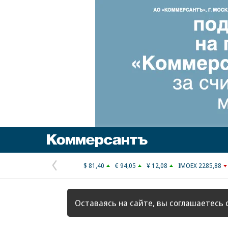
Коммерсантъ
$ 81,40
€ 94,05
¥ 12,08
IMOEX 2285,88
Предыдущая
страница
Оставаясь на сайте, вы соглашаетесь 