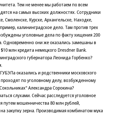
итета. Тем не менее мы работаем по всем
одятся на самых высоких должностях. Сотрудники
е, Смоленске, Курске, Архангельске, Находке,
апример, калининградское дело. Там против трех
озбуждены уголовные дела по факту хищения 200
а. Одновременно они же оказались замешаны в
10 млн кредита немецкого Dresdner Bank.
инградского губернатора Леонида Горбенко?
.
УБЭПа оказались и родственники московского
и проходят по уголовному делу, возбужденному
Сокольниках" Александра Сорокина?
ься слухами. Сейчас расследуется уголовное
я путем мошенничества 80 млн рублей,
на закупку зерна. Производимая комбинатом мука