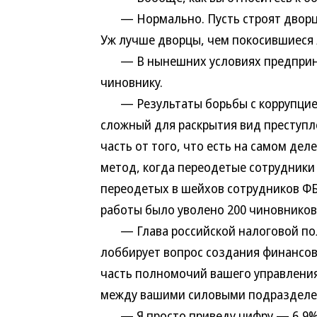
— Нормально. Пусть строят дворцы 
Уж лучше дворцы, чем покосившиеся 
— В нынешних условиях предпринима
чиновнику.
— Результаты борьбы с коррупцией 
сложный для раскрытия вид преступл
часть от того, что есть на самом дел
метод, когда переодетые сотрудники 
переодетых в шейхов сотрудников ФБР
работы было уволено 200 чиновников. 
— Глава российской налоговой поли
лоббирует вопрос создания финансово
часть полномочий вашего управления
между вашими силовыми подразделе
— Я просто приведу цифру — 6,9% о