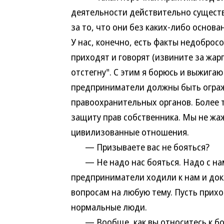
деятельности действительно существ
за то, что они без каких-либо основ
У нас, конечно, есть факты недоброс
приходят и говорят (извините за жарг
отстегну". С этим я борюсь и выжиг
предприниматели должны быть огра
правоохранительных органов. Более т
защиту прав собственника. Мы не жаж
цивилизованные отношения.
— Призываете вас не бояться?
— Не надо нас бояться. Надо с нами
предприниматели ходили к нам и док
вопросам на любую тему. Пусть прихо
нормальные люди.
— Вообще, как вы относитесь к б