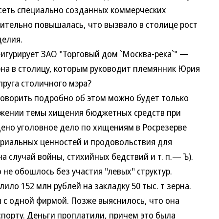
сеть специально созданных коммерческих
ачительно повышалась, что вызвало в столице рост
делия.
гурирует ЗАО "Торговый дом `Москва-река`" —
на в столицу, которым руководит племянник Юрия
пруга столичного мэра?
ворить подробно об этом можно будет только
олжении темы хищения бюджетных средств при
дено уголовное дело по хищениям в Росрезерве
ериальных ценностей и продовольствия для
а случай войны, стихийных бедствий и т. п.— Ъ).
 не обошлось без участия "левых" структур.
о 152 млн рублей на закладку 50 тыс. т зерна.
 с одной фирмой. Позже выяснилось, что она
спорту. Деньги проплатили, причем это была