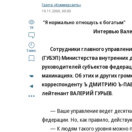
Газета «Коммерсантъ»
10.11.2000, 00:00
"Я нормально отношусь к богатым"
1K
Интервью Вале
Сотрудники главного управления
5 мин.
(ГУБЭП) Министерства внутренних 
руководителей субъектов федерац
махинациях. Об этих и других гро
корреспонденту Ъ ДМИТРИЮ Ъ-ПАВЛ
...
лейтенант ВАЛЕРИЙ ГУРЬЕВ.
— Ваше управление ведет десятки д
федерации. Но, как правило, действую
— К людям такого уровня можно под