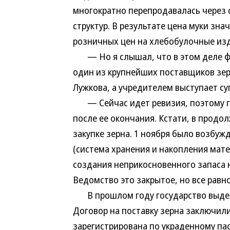
многократно перепродавалась через 
структур. В результате цена муки зн
розничных цен на хлебобулочные из
— Но я слышал, что в этом деле фи
один из крупнейших поставщиков зер
Лужкова, а учредителем выступает су
— Сейчас идет ревизия, поэтому го
после ее окончания. Кстати, в прод
закупке зерна. 1 ноября было возбуж
(система хранения и накопления мат
создания неприкосновенного запаса н
Ведомство это закрытое, но все равно
В прошлом году государство выделил
Договор на поставку зерна заключили
зарегистрирована по украденному па