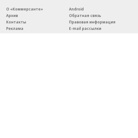
О «Коммерсанте»
Android
Архив
Обратная связь
Контакты
Правовая информация
Реклама
E-mail рассылки
Вакансии
18+
© АО «Коммерсантъ». 127006, Москва, Оружейный переулок д. 41,
тел. +7 (495) 797-69-70.
Сетевое издание «Коммерсантъ» (доменное имя сайта:
kommersant.ru) зарегистрировано Федеральной службой
по надзору в сфере связи, информационных технологий и массовых
коммуникаций (Роскомнадзор), регистрационный номер и дата
принятия решения о регистрации: серия
Эл № ФС77-76922
от 11 октября 2019 г.
Партнерские проекты/материалы, новости компаний, материалы
с пометкой «Промо» и «Официальное сообщение» опубликованы
на коммерческой основе.