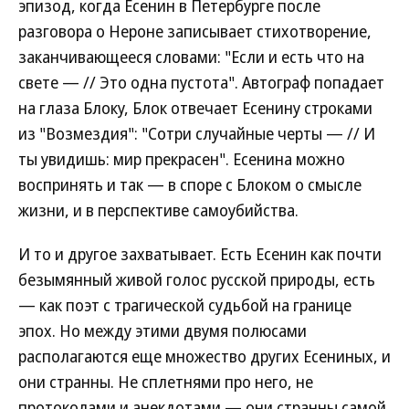
эпизод, когда Есенин в Петербурге после
разговора о Нероне записывает стихотворение,
заканчивающееся словами: "Если и есть что на
свете — // Это одна пустота". Автограф попадает
на глаза Блоку, Блок отвечает Есенину строками
из "Возмездия": "Сотри случайные черты — // И
ты увидишь: мир прекрасен". Есенина можно
воспринять и так — в споре с Блоком о смысле
жизни, и в перспективе самоубийства.
И то и другое захватывает. Есть Есенин как почти
безымянный живой голос русской природы, есть
— как поэт с трагической судьбой на границе
эпох. Но между этими двумя полюсами
располагаются еще множество других Есениных, и
они странны. Не сплетнями про него, не
протоколами и анекдотами — они странны самой