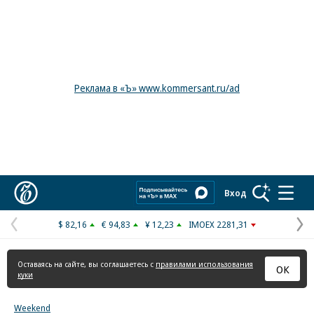
Реклама в «Ъ» www.kommersant.ru/ad
Коммерсантъ
Вход
$ 82,16
€ 94,83
¥ 12,23
IMOEX 2281,31
Предыдущая
С
страница
с
Оставаясь на сайте, вы соглашаетесь с
правилами использования
ОК
куки
Weekend